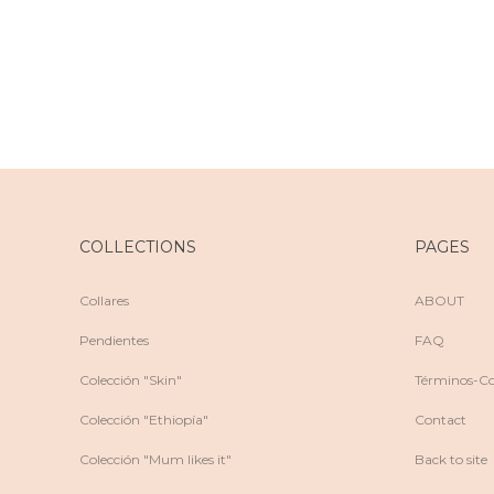
COLLECTIONS
PAGES
Collares
ABOUT
Pendientes
FAQ
Colección "Skin"
Términos-Co
Colección "Ethiopía"
Contact
Colección "Mum likes it"
Back to site